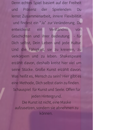
Denn echtes Spiel basiert auf der Freiheit
und Präsenz der Spielenden: Du
lernst
Zusammenarbeit, innere Flexibilität
und findest ein "Ja" zur Veränderung. Du
entwickelst ein Verständnis von
Geschichten und ihrer Bedeutung - für
Dich selbst, Dein Leben und jede Kultur.
Und die Fähigkeit, sie zu kreieren, zu
verkörpern und zu leben. Shakespeare
erzählt davon, deshalb kreist hier viel um
seine Stücke. Große Kunst erzählt davon.
Was heißt es, Mensch z
u sein? Hier gibt es
eine Methode, Dich selbst darin zu finden.
Schauspiel für Kunst und Seele. Offen für
jeden Hintergrund.
Die Kunst ist nicht, eine Maske
aufzusetzen, sondern sie abnehmen zu
können.