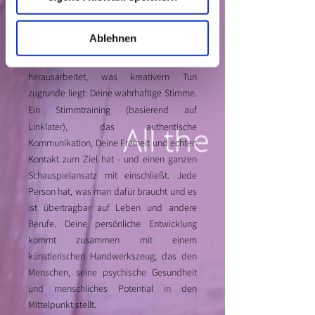
künstlerischen Weg und eine kreative
persönliche Praxis mit langfristiger, wirklich
Ablehnen
individueller Begleitung. Einen Weg, der
Dich als ganzen Menschen einbezieht und
herausarbeitet, was kreativem Tun
zugrunde liegt: Deine wahrhaftige Stimme.
Stimmtraining (basierend auf
Ein
Linklater), das authentische
Kommunikation, Deine Freiheit und echten
Kontakt zum Ziel hat - und einen ganzen
Schauspielansatz mit einschließt. Jede
Person hat, was man dafür braucht und es
ist übertragbar auf Leben und andere
Berufe.
Deine persönliche Entwicklung
kommt zusammen mit einem
künstlerischen Handwerkszeug, das den
Menschen, seine psychische Gesundheit
und menschliches Potential in den
Mittelpunkt stellt.