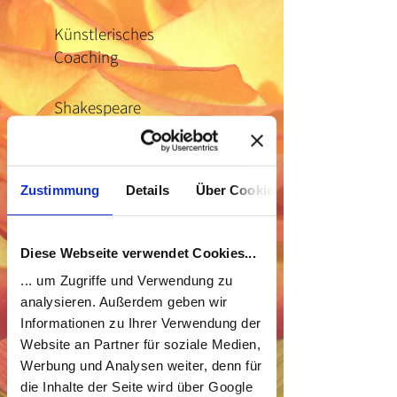
Künstlerisches
Coaching
Shakespeare
Storytelling
Zustimmung
Details
Über Cookies
Darstellung
im Gesang
Oper & Musical
Diese Webseite verwendet Cookies...
... um Zugriffe und Verwendung zu
Kreativität
analysieren. Außerdem geben wir
Informationen zu Ihrer Verwendung der
Website an Partner für soziale Medien,
Werbung und Analysen weiter, denn für
PLAY.
die Inhalte der Seite wird über Google