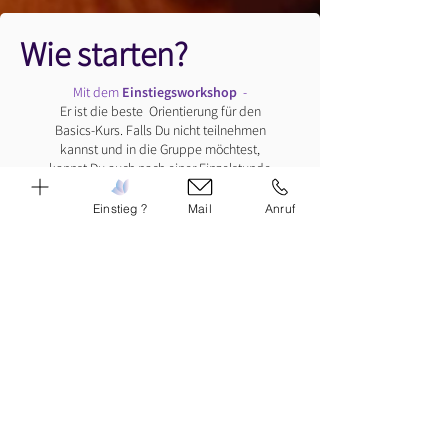
Wie starten?
Einstiegsworkshop
Mit dem
-
Er ist die beste Orientierung für den
Basics-Kurs. Falls Du nicht teilnehmen
kannst und in die Gruppe möchtest,
kannst Du auch nach einer Einzelstunde
Basics-Kurs
mit dem
starten.
Einstieg ?
Mail
Anruf
Einzelcoaching
Oder mit einem
!
Wenn Du individuell arbeiten, sofort anfangen
oder mich erst in einer Stunde kennenlernen
möchtest.
der
Sommerwoche!
Oder mit
In einem telefonischen Vorgespräch
finden wir heraus, was für Dich passt!
Anruf
Du willst vor einem intensiven Kurs eine