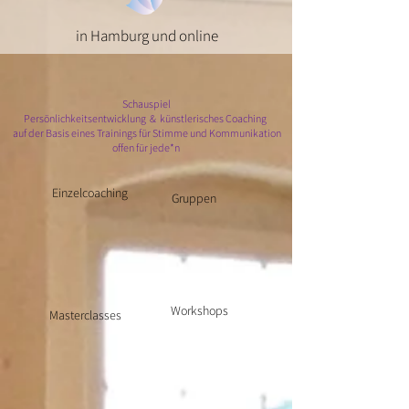
in Hamburg und online
Schauspiel
Persönlichkeitsentwicklung & künstlerisches Coaching
auf der Basis eines Trainings für Stimme und Kommunikation
offen für jede*n
Einzelcoaching
Gruppen
Workshops
Masterclasses