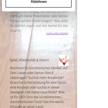
Ablehnen
eine Rolle ?
Wie baust Du eine Szene, ein Stücke, ein
Video, einen Vortrag, wie kannst Du Dein
Drehbuch Deine Präsentation oder Deinen
Roman auf den Punkt bringen?
Was willst
Du wirklich sagen und wie kannst Du das
zeigen?
mehr unter Inhalte
Spiel, Kreativität & Vision
Möchtest Du künstlerisches Denken auf
Dein Leben oder Deinen Beruf
übertragen? Suchst mehr Kreativität?
Brauchst Unterstützung für eine Vision,
eine Konzept oder suchst in dieser
bewegten Zeit Deine neue Rolle? Was
ist für Dich Sinn des künstlerischen /
darstellerischen Tuns? See the world
through an actor's eye!