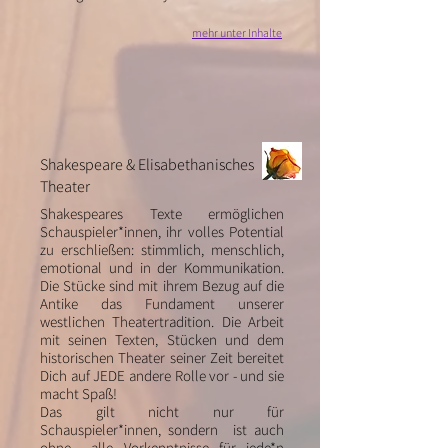
mehr unter
Inhalte
Shakespeare & Elisabethanisches
Theater
Shakespeares Texte ermöglichen
Schauspieler*innen, ihr volles Potential
zu erschließen: stimmlich, menschlich,
emotional und in der Kommunikation.
Die Stücke sind mit ihrem Bezug auf die
Antike das Fundament unserer
westlichen Theatertradition.
Die Arbeit
mit seinen Texten, Stücken und dem
historischen Theater seiner Zeit bereitet
Dich auf JEDE andere Rolle vor - und sie
macht Spaß!
Das gilt nicht nur für
Schauspieler*innen, sondern ist auch