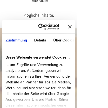
oder online
Mögliche Inhalte:
Stimmtraining und Körperarbeit
Zustimmung
Details
Über Cookies
Möchtest Du mehr über Deine Stimme
wissen? Dich ausprobieren? Bist
Diese Webseite verwendet Cookies...
Schauspieler*in oder Sprecher*in oder
willst es werden?
Hältst Du Vortrage,
... um Zugriffe und Verwendung zu
sprichst öffentlich, drehst Videos oder
analysieren. Außerdem geben wir
produzierst Podcasts und möchtest freier,
Informationen zu Ihrer Verwendung der
authentischer, klarer kommunizieren?
Website an Partner für soziale Medien,
Jede Stimme kann frei sein!
Werbung und Analysen weiter, denn für
mehr auf der Seite Inhalte
die Inhalte der Seite wird über Google
Ads geworben. Unsere Partner führen
diese Informationen möglicherweise